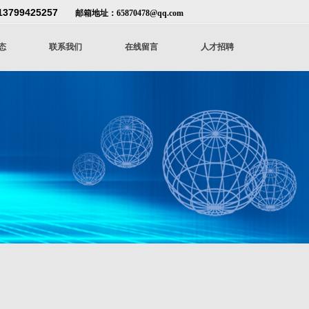
799425257
邮箱地址：
65870478@qq.com
态
联系我们
在线留言
人才招聘