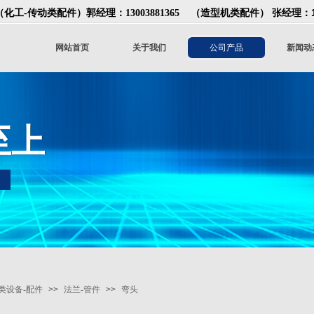
张经理：13
（化工-传动类配件
）郭经理：13003881365
（造型机类配件
）
网站首页
关于我们
公司产品
新闻动
至上
至上
类设备-配件
>>
法兰-管件
>>
弯头